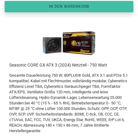
IN DEN WARENKORB
Seasonic CORE GX ATX 3 (2024) Netzteil - 750 Watt
Gesamte Dauerleistung 750 W, 80PLUS® Gold, ATX 3.1 and PCIe 5.1
kompatibel, Kabel mit Flechtmuster, vollständig modular, Cybenetics
Effizienz Level TBA, Cybenetics Geräuschpegel TBA, Formfaktor
ATX/EPS, Ventilator Größe 120 mm, Intelligente und leise
Lüftersteuerung, Hydro-Dynamik-Lager, Lebenserwartung 25.000
Stunden bei 40 °C (15 % - 65 % RH), Betriebstemperatur 0 - 50 °C,
MTBF @ 25 °C ohne Lüfter 100.000 Stunden, Schutz: OPP, OCP, OTP,
OVP, SCP, UVP, Sicherheitsstandards: BSMI, C-tick, CB, CCC, CE,
cTUVus, EAC, FCC, TUV, UKCA, Energy Star, RoHS, WEEE, ErP Lot 6,
REACH, Abmessung 140 × 150 × 86 mm, 7 Jahre limitierte
Herstellergarantie