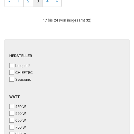
«
1
2
3
4
»
17
bis
24
(von insgesamt
32
)
HERSTELLER
HERSTELLER
be quiet!
CHIEFTEC
Seasonic
WATT
WATT
450 W
550 W
650 W
750 W