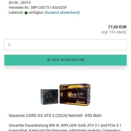
Art.Nr.: 28014
Hersteller Nr.: SRP-CGX751-A5A32SF
Lieferzeit:
verfügbar
(Ausland abweichend)
77,00 EUR
zzgl. 19% MwSt.
IN DEN WARENKORB
Seasonic CORE GX ATX 3 (2024) Netzteil - 850 Watt
Gesamte Dauerleistung 850 W, 80PLUS® Gold, ATX 3.1 and PCIe 5.1
kompatibel, Kabel mit Flechtmuster, vollständig modular, Cybenetics