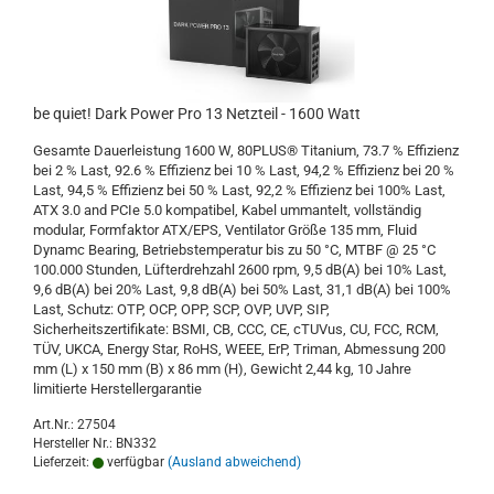
be quiet! Dark Power Pro 13 Netzteil - 1600 Watt
Gesamte Dauerleistung 1600 W, 80PLUS® Titanium, 73.7 % Effizienz
bei 2 % Last, 92.6 % Effizienz bei 10 % Last, 94,2 % Effizienz bei 20 %
Last, 94,5 % Effizienz bei 50 % Last, 92,2 % Effizienz bei 100% Last,
ATX 3.0 and PCIe 5.0 kompatibel, Kabel ummantelt, vollständig
modular, Formfaktor ATX/EPS, Ventilator Größe 135 mm, Fluid
Dynamc Bearing, Betriebstemperatur bis zu 50 °C, MTBF @ 25 °C
100.000 Stunden, Lüfterdrehzahl 2600 rpm, 9,5 dB(A) bei 10% Last,
9,6 dB(A) bei 20% Last, 9,8 dB(A) bei 50% Last, 31,1 dB(A) bei 100%
Last, Schutz: OTP, OCP, OPP, SCP, OVP, UVP, SIP,
Sicherheitszertifikate: BSMI, CB, CCC, CE, cTUVus, CU, FCC, RCM,
TÜV, UKCA, Energy Star, RoHS, WEEE, ErP, Triman, Abmessung 200
mm (L) x 150 mm (B) x 86 mm (H), Gewicht 2,44 kg, 10 Jahre
limitierte Herstellergarantie
Art.Nr.: 27504
Hersteller Nr.: BN332
Lieferzeit:
verfügbar
(Ausland abweichend)