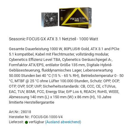
Seasonic FOCUS GX ATX 3.1 Netzteil - 1000 Watt
Gesamte Dauerleistung 1000 W, 80PLUS® Gold, ATX 3.1 and PCIe
5.1 kompatibel, Kabel mit Flechtmuster, vollständig modular,
Cybenetics Effizienz Level TBA, Cybenetics Geräuschpegel A-,
Formfaktor ATX/EPS, entilator Größe 135 mm, Digitale Hybrid-
Gebläsesteuerung, fluiddynamisches Lager, Lebenserwartung
50.000 Stunden bei 40 °C (15 % - 65 % RH), Betriebstemperatur 0 - 50
°C, MTBF @ 25 °C ohne Lüfter 100.000 Stunden, Schutz: OPP, OCP,
OTP, OVP, SCP, UVP, Sicherheitsstandards: CB, CCC, CE, cTUVus,
EAC, TUV, BSMI, FCC, Energy Star, ErP Los 6, REACH, RoHS, WEEE,
Abmessung 140 mm (L) x 150 mm (W) x 86 mm (H), 10 Jahre
limitierte Herstellergarantie
Art.Nr.: 28018
Hersteller Nr.: FOCUS-GX-1000-V4
Lieferzeit:
verfügbar
(Ausland abweichend)