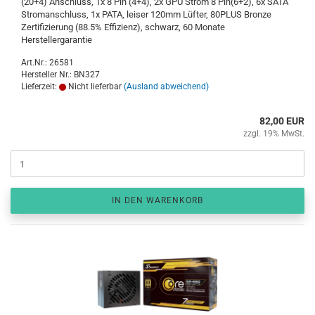
(20+4) Anschluss, 1x 8 Pin (4+4), 2x GPU Strom 8 Pin(6+2), 6x SATA
Stromanschluss, 1x PATA, leiser 120mm Lüfter, 80PLUS Bronze
Zertifizierung (88.5% Effizienz), schwarz, 60 Monate
Herstellergarantie
Art.Nr.: 26581
Hersteller Nr.: BN327
Lieferzeit:
Nicht lieferbar
(Ausland abweichend)
82,00 EUR
zzgl. 19% MwSt.
IN DEN WARENKORB