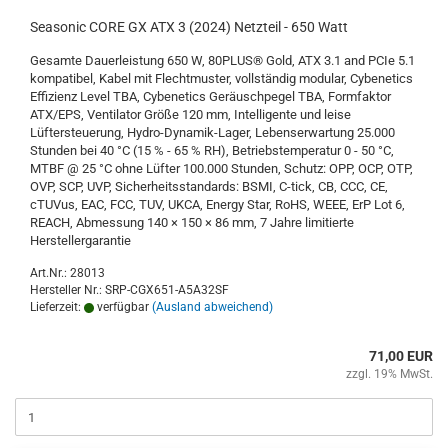
Seasonic CORE GX ATX 3 (2024) Netzteil - 650 Watt
Gesamte Dauerleistung 650 W, 80PLUS® Gold, ATX 3.1 and PCIe 5.1
kompatibel, Kabel mit Flechtmuster, vollständig modular, Cybenetics
Effizienz Level TBA, Cybenetics Geräuschpegel TBA, Formfaktor
ATX/EPS, Ventilator Größe 120 mm, Intelligente und leise
Lüftersteuerung, Hydro-Dynamik-Lager, Lebenserwartung 25.000
Stunden bei 40 °C (15 % - 65 % RH), Betriebstemperatur 0 - 50 °C,
MTBF @ 25 °C ohne Lüfter 100.000 Stunden, Schutz: OPP, OCP, OTP,
OVP, SCP, UVP, Sicherheitsstandards: BSMI, C-tick, CB, CCC, CE,
cTUVus, EAC, FCC, TUV, UKCA, Energy Star, RoHS, WEEE, ErP Lot 6,
REACH, Abmessung 140 × 150 × 86 mm, 7 Jahre limitierte
Herstellergarantie
Art.Nr.: 28013
Hersteller Nr.: SRP-CGX651-A5A32SF
Lieferzeit:
verfügbar
(Ausland abweichend)
71,00 EUR
zzgl. 19% MwSt.