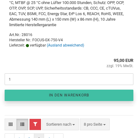
°C, MTBF @ 25 °C ohne Lüfter 100.000 Stunden, Schutz: OPP, OCP,
OTP, OVP, SCP, UVP, Sicherheitsstandards: CB, CCC, CE, cTUVus,
EAC, TUV, BSMI, FCC, Energy Star, ErP Los 6, REACH, RoHS, WEEE,
Abmessung 140 mm (L) x 150 mm (W) x 86 mm (H), 10 Jahre
limitierte Herstellergarantie
Art.Nr.: 28016
Hersteller Nr.: FOCUS-GX-750-V4
Lieferzeit:
verfügbar
(Ausland abweichend)
95,00 EUR
zzgl. 19% MwSt.
IN DEN WARENKORB
FILTER
Sortieren nach
pro Seite
Sortieren nach
8 pro Seite