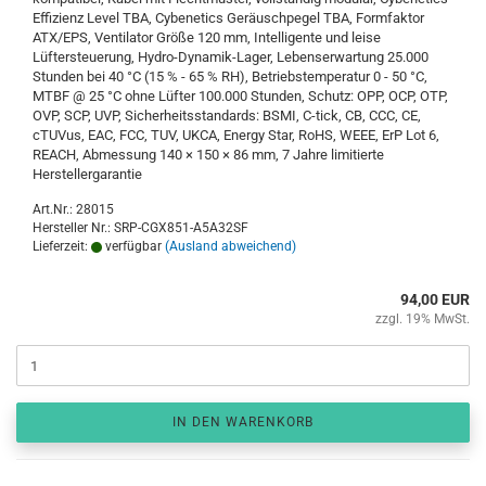
Effizienz Level TBA, Cybenetics Geräuschpegel TBA, Formfaktor
ATX/EPS, Ventilator Größe 120 mm, Intelligente und leise
Lüftersteuerung, Hydro-Dynamik-Lager, Lebenserwartung 25.000
Stunden bei 40 °C (15 % - 65 % RH), Betriebstemperatur 0 - 50 °C,
MTBF @ 25 °C ohne Lüfter 100.000 Stunden, Schutz: OPP, OCP, OTP,
OVP, SCP, UVP, Sicherheitsstandards: BSMI, C-tick, CB, CCC, CE,
cTUVus, EAC, FCC, TUV, UKCA, Energy Star, RoHS, WEEE, ErP Lot 6,
REACH, Abmessung 140 × 150 × 86 mm, 7 Jahre limitierte
Herstellergarantie
Art.Nr.: 28015
Hersteller Nr.: SRP-CGX851-A5A32SF
Lieferzeit:
verfügbar
(Ausland abweichend)
94,00 EUR
zzgl. 19% MwSt.
IN DEN WARENKORB