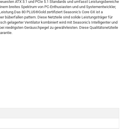
e neuesten ATX 3.1 und PCIe 5.1 Standards und umfasst Leistungsbereiche
einem breites Spektrum von PC-Enthusiasten und und Systementwickler,
Leistung.Das 80 PLUS®Gold zertifiziert Seasonic's Core GX ist a
r büberfallen pattern. Diese Netzteile sind solide Leistungsträger für
 gelagerter Ventilator kombiniert wird mit Seasonic's Intelligenter und
bei niedrigsten Geräuschpegel zu gewährleisten. Diese Qualitätsnetzteile
arantie.