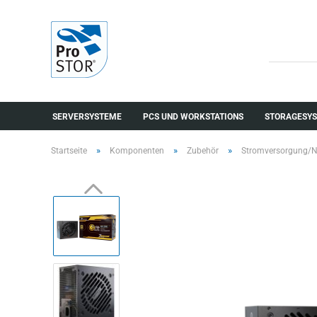
SERVERSYSTEME
PCS UND WORKSTATIONS
STORAGESYS
»
»
»
Startseite
Komponenten
Zubehör
Stromversorgung/Ne