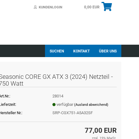
0,00 EUR
KUNDENLOGIN
SUCHEN
KONTAKT
ÜBER UNS
Seasonic CORE GX ATX 3 (2024) Netzteil -
750 Watt
Art.Nr.:
28014
Lieferzeit:
verfügbar
(Ausland abweichend)
Hersteller Nr.:
SRP-CGX751-A5A32SF
77,00 EUR
zzgl. 19% MwSt.