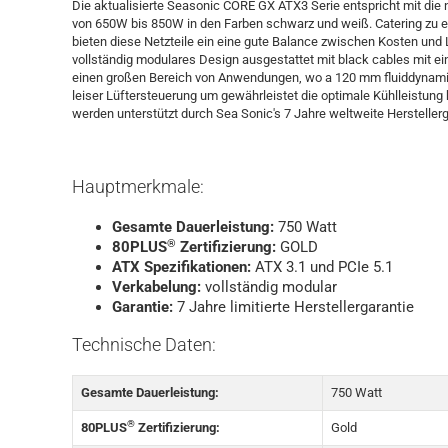
Die aktualisierte Seasonic CORE GX ATX3 Serie entspricht mit di
von 650W bis 850W in den Farben schwarz und weiß. Catering zu 
bieten diese Netzteile ein eine gute Balance zwischen Kosten und 
vollständig modulares Design ausgestattet mit black cables mit eine
einen großen Bereich von Anwendungen, wo a 120 mm fluiddynamisch
leiser Lüftersteuerung um gewährleistet die optimale Kühlleistung 
werden unterstützt durch Sea Sonic's 7 Jahre weltweite Herstellerg
Hauptmerkmale:
Gesamte Dauerleistung:
750 Watt
®
80PLUS
Zertifizierung:
GOLD
ATX Spezifikationen:
ATX 3.1 und PCIe 5.1
Verkabelung:
vollständig modular
Garantie:
7 Jahre limitierte Herstellergarantie
Technische Daten:
Gesamte Dauerleistung:
750 Watt
®
80PLUS
Zertifizierung:
Gold