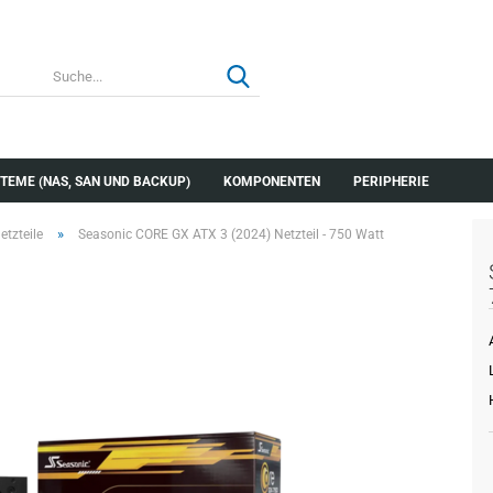
Suche...
TEME (NAS, SAN UND BACKUP)
KOMPONENTEN
PERIPHERIE
»
tzteile
Seasonic CORE GX ATX 3 (2024) Netzteil - 750 Watt