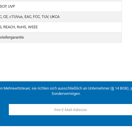
 SCP, UVP
CC, CE, cTUVus, EAC, FCC, TUV, UKCA
s 6, REACH, RoHS, WEEE
rstellergarantie
en Mehrwertsteuer, sie richten sich ausschließlich an Unternehmer (§ 14 BGB), 
Sondervermögen.