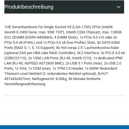
Produktbeschreibung
1HE Serverbarebone für Single Socket V0 (LGA-1700) CPUs (Intel®
Xeon® E-2400 Serie, max. 95W TDP), Intel® C266 Chipsatz, max. 128GB
ECC UDIMM (DDR5-4400MHz, 4 DIMM Slots), 1x PCIe 5.0 x16 oder 2x
PCIe 5.0 x8 (FHHL) und 1x PCIe 5.0 x8 (low Profile) Slots, 8x SATA 6Gbit
Ports (RAID 0, 1, 5, 10 Support), 8x Hot-swap 2.5" Laufwerkseinschübe
(optional SAS per HBA oder RAID Controller), M.2 Interface: 2x PCI-E 4.0 x4
(2280/22110), 2x 1GbE LAN Ports (RJ-45, Intel® I210), 1x dedicated IPMI
LAN (RJ-45, ASPEED AST2600 BMC), 2x USB 3.1 Ports (rear), 2x USB 2.0
Ports, 1x VGA, 1x COM (rear), 1x TPM 2.0 Header, 1x 600W Redundant
Titanium Level Netzteil (2. redundantes Netzteil optional), B/H/T:
437x43x507mm, Nettogewicht: 8.00kg, 36 Monate limitierte
Herstellergewährleistung