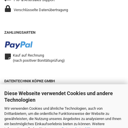
Verschlüsselte Datenübertragung
ZAHLUNGSARTEN
Kauf auf Rechnung
(nach positiver Bonitätsprüfung)
DATENTECHNIK KÖPKE GMBH
Zweigstraße 9
Diese Webseite verwendet Cookies und andere
42657 Solingen
Technologien
Wir verwenden Cookies und ähnliche Technologien, auch von
Drittanbietern, um die ordentliche Funktionsweise der Website zu
Telefon: 0212.22321-0
gewährleisten, die Nutzung unseres Angebotes zu analysieren und Ihnen
Fax: 0212.22321-25
ein bestmögliches Einkaufserlebnis bieten zu können. Weitere