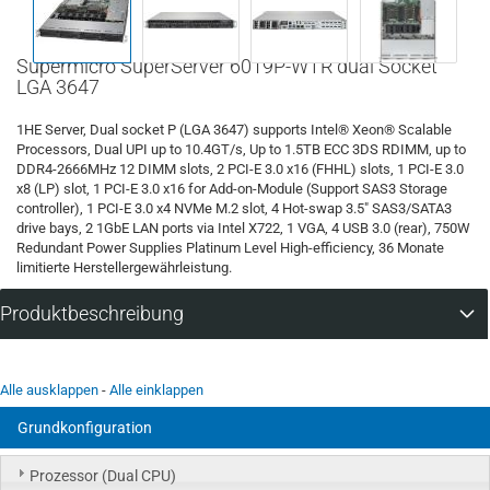
Supermicro SuperServer 6019P-WTR dual Socket
LGA 3647
1HE Server, Dual socket P (LGA 3647) supports Intel® Xeon® Scalable
Processors, Dual UPI up to 10.4GT/s, Up to 1.5TB ECC 3DS RDIMM, up to
DDR4-2666MHz 12 DIMM slots, 2 PCI-E 3.0 x16 (FHHL) slots, 1 PCI-E 3.0
x8 (LP) slot, 1 PCI-E 3.0 x16 for Add-on-Module (Support SAS3 Storage
controller), 1 PCI-E 3.0 x4 NVMe M.2 slot, 4 Hot-swap 3.5" SAS3/SATA3
drive bays, 2 1GbE LAN ports via Intel X722, 1 VGA, 4 USB 3.0 (rear), 750W
Redundant Power Supplies Platinum Level High-efficiency, 36 Monate
limitierte Herstellergewährleistung.
Produktbeschreibung
Alle ausklappen
-
Alle einklappen
Grundkonfiguration
Prozessor (Dual CPU)