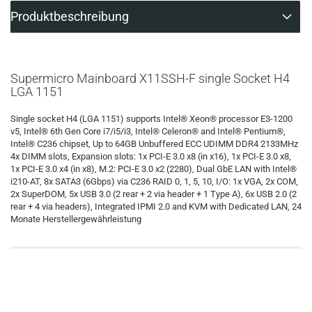
Produktbeschreibung
Supermicro Mainboard X11SSH-F single Socket H4
LGA 1151
Single socket H4 (LGA 1151) supports Intel® Xeon® processor E3-1200
v5, Intel® 6th Gen Core i7/i5/i3, Intel® Celeron® and Intel® Pentium®,
Intel® C236 chipset, Up to 64GB Unbuffered ECC UDIMM DDR4 2133MHz
4x DIMM slots, Expansion slots: 1x PCI-E 3.0 x8 (in x16), 1x PCI-E 3.0 x8,
1x PCI-E 3.0 x4 (in x8), M.2: PCI-E 3.0 x2 (2280), Dual GbE LAN with Intel®
i210-AT, 8x SATA3 (6Gbps) via C236 RAID 0, 1, 5, 10, I/O: 1x VGA, 2x COM,
2x SuperDOM, 5x USB 3.0 (2 rear + 2 via header + 1 Type A), 6x USB 2.0 (2
rear + 4 via headers), Integrated IPMI 2.0 and KVM with Dedicated LAN, 24
Monate Herstellergewährleistung