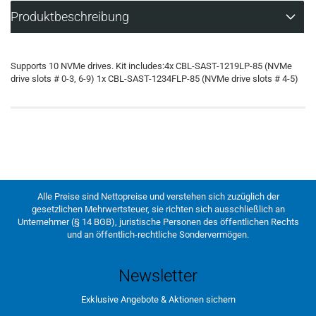
Produktbeschreibung
Supports 10 NVMe drives. Kit includes:4x CBL-SAST-1219LP-85 (NVMe
drive slots # 0-3, 6-9) 1x CBL-SAST-1234FLP-85 (NVMe drive slots # 4-5)
Alle Preise sind Nettopreise und verstehen sich zuzüglich der
gesetzlichen Mehrwertsteuer, sie richten sich ausschließlich an
Unternehmer (§ 14 BGB), juristische Personen des öffentlichen Rechts
und an öffentlich-rechtliche Sondervermögen.
Newsletter
Exklusive Angebote & Aktionen sichern