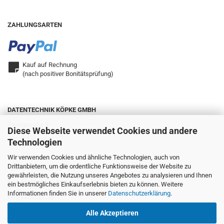
ZAHLUNGSARTEN
Kauf auf Rechnung
(nach positiver Bonitätsprüfung)
DATENTECHNIK KÖPKE GMBH
Zweigstraße 9
Diese Webseite verwendet Cookies und andere
42657 Solingen
Technologien
Wir verwenden Cookies und ähnliche Technologien, auch von
Drittanbietern, um die ordentliche Funktionsweise der Website zu
Telefon: 0212.22321-0
gewährleisten, die Nutzung unseres Angebotes zu analysieren und Ihnen
Fax: 0212.22321-25
ein bestmögliches Einkaufserlebnis bieten zu können. Weitere
Informationen finden Sie in unserer
Datenschutzerklärung
.
info@koepke.de
Alle Akzeptieren