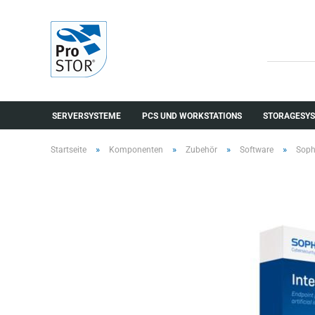
SERVERSYSTEME
PCS UND WORKSTATIONS
STORAGESYS
»
»
»
»
Startseite
Komponenten
Zubehör
Software
Soph