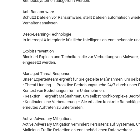
Betriebssystemen ausgeführt werden.
Anti-Ransomware
Schützt Dateien vor Ransomware, stellt Dateien automatisch wied
Verhaltensanalysen.
Deep-Learning-Technologie
In Intercept X integrierte küstliche Intelligenz erkennt bekannte
Exploit Prevention
Blockiert Exploits und Techniken, die zur Verbreitung von Malware
eingesetzt werden.
Managed Threat Response
Unser Expertenteam ergreift für Sie gezielte Maßnahmen, um se
• Threat Hunting – Proaktive Bedrohungssuche 24/7 durch unser E
Kontext von Bedrohungen für Ihr Unternehmen.
• Reaktion – ergreift Maßnahmen, um selbst hochkomplexe Bedro
• Kontinuierliche Verbesserung – Sie erhalten konkrete Ratschläge
erneutes Auftreten zu unterbinden.
Active Adversary Mitigations
Active Adversary Mitigation verhindert Persistenz auf Systemen, C
Malicious Traffic Detection erkennt schädlichen Datenverkehr.