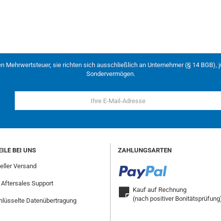
en Mehrwertsteuer, sie richten sich ausschließlich an Unternehmer (§ 14 BGB), 
Sondervermögen.
ILE BEI UNS
ZAHLUNGSARTEN
ller Versand
 Aftersales Support
Kauf auf Rechnung
(nach positiver Bonitätsprüfung
lüsselte Datenübertragung