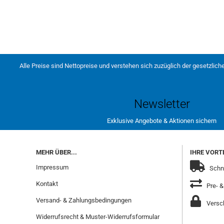
Alle Preise sind Nettopreise und verstehen sich zuzüglich der gesetzlich
Newsletter
Exklusive Angebote & Aktionen sichern
MEHR ÜBER...
IHRE VORTE
Impressum
Schne
Kontakt
Pre- &
Versand- & Zahlungsbedingungen
Versch
Widerrufsrecht & Muster-Widerrufsformular