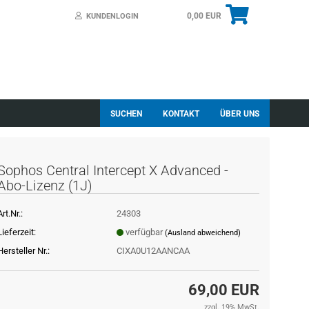
0,00 EUR
KUNDENLOGIN
SUCHEN
KONTAKT
ÜBER UNS
Sophos Central Intercept X Advanced -
Abo-Lizenz (1J)
Art.Nr.:
24303
Lieferzeit:
verfügbar
(Ausland abweichend)
Hersteller Nr.:
CIXA0U12AANCAA
69,00 EUR
zzgl. 19% MwSt.