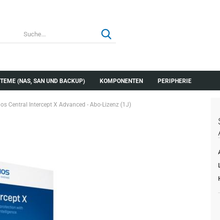
Suche...
TEME (NAS, SAN UND BACKUP)
KOMPONENTEN
PERIPHERIE
os Central Intercept X Advanced - Abo-Lizenz (1J)