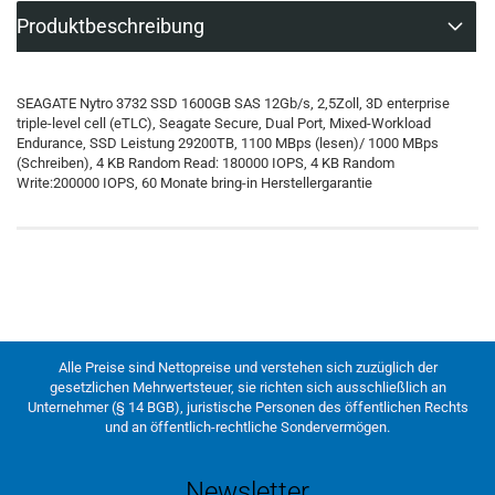
Produktbeschreibung
SEAGATE Nytro 3732 SSD 1600GB SAS 12Gb/s, 2,5Zoll, 3D enterprise
triple-level cell (eTLC), Seagate Secure, Dual Port, Mixed-Workload
Endurance, SSD Leistung 29200TB, 1100 MBps (lesen)/ 1000 MBps
(Schreiben), 4 KB Random Read: 180000 IOPS, 4 KB Random
Write:200000 IOPS, 60 Monate bring-in Herstellergarantie
Alle Preise sind Nettopreise und verstehen sich zuzüglich der
gesetzlichen Mehrwertsteuer, sie richten sich ausschließlich an
Unternehmer (§ 14 BGB), juristische Personen des öffentlichen Rechts
und an öffentlich-rechtliche Sondervermögen.
Newsletter