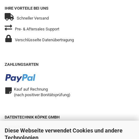
IHRE VORTEILE BEI UNS
Schneller Versand
Pre- & Aftersales Support
Verschlüsselte Datenübertragung
ZAHLUNGSARTEN
Kauf auf Rechnung
(nach positiver Bonitätsprüfung)
DATENTECHNIK KÖPKE GMBH
Zweigstraße 9
Diese Webseite verwendet Cookies und andere
42657 Solingen
Technologien