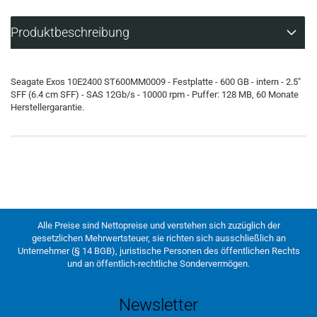
Produktbeschreibung
Seagate Exos 10E2400 ST600MM0009 - Festplatte - 600 GB - intern - 2.5"
SFF (6.4 cm SFF) - SAS 12Gb/s - 10000 rpm - Puffer: 128 MB, 60 Monate
Herstellergarantie.
Alle Preise sind Nettopreise und verstehen sich zuzüglich der
gesetzlichen Mehrwertsteuer, sie richten sich ausschließlich an
Unternehmer (§ 14 BGB), juristische Personen des öffentlichen Rechts
und an öffentlich-rechtliche Sondervermögen.
Newsletter