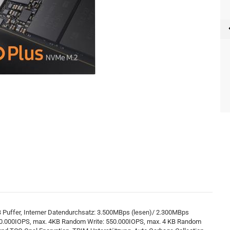
B Puffer, Interner Datendurchsatz: 3.500MBps (lesen)/ 2.300MBps
60.000IOPS, max. 4KB Random Write: 550.000IOPS, max. 4 KB Random