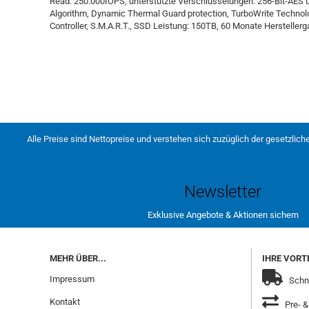
Read: 250.000IOPS, unterstützte Verschlüsselungen: 256-Bit-AES 
Algorithm, Dynamic Thermal Guard protection, TurboWrite Techn
Controller, S.M.A.R.T., SSD Leistung: 150TB, 60 Monate Herstellerga
Alle Preise sind Nettopreise und verstehen sich zuzüglich der gesetzlich
Newsletter
Exklusive Angebote & Aktionen sichern
MEHR ÜBER...
IHRE VORTE
Impressum
Schne
Kontakt
Pre- &