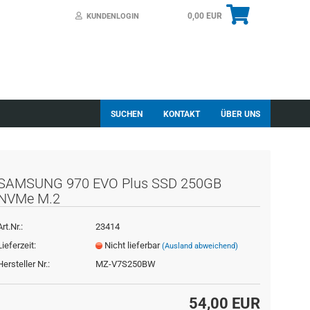
0,00 EUR
KUNDENLOGIN
SUCHEN
KONTAKT
ÜBER UNS
SAMSUNG 970 EVO Plus SSD 250GB
NVMe M.2
essen?
Art.Nr.:
23414
Lieferzeit:
Nicht lieferbar
(Ausland abweichend)
Hersteller Nr.:
MZ-V7S250BW
54,00 EUR