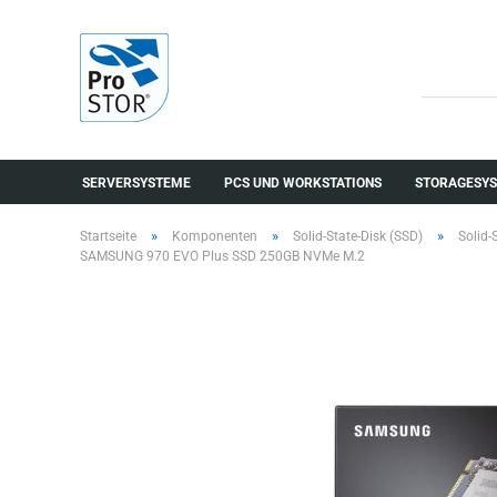
SERVERSYSTEME
PCS UND WORKSTATIONS
STORAGESYS
»
»
»
Startseite
Komponenten
Solid-State-Disk (SSD)
Solid-
SAMSUNG 970 EVO Plus SSD 250GB NVMe M.2