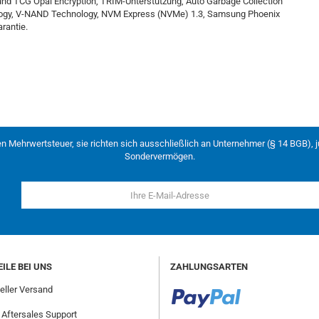
und TCG Opal Encryption, TRIM-Unterstützung, Auto Garbage Collection
ology, V-NAND Technology, NVM Express (NVMe) 1.3, Samsung Phoenix
rantie.
en Mehrwertsteuer, sie richten sich ausschließlich an Unternehmer (§ 14 BGB), 
Sondervermögen.
ILE BEI UNS
ZAHLUNGSARTEN
ller Versand
 Aftersales Support