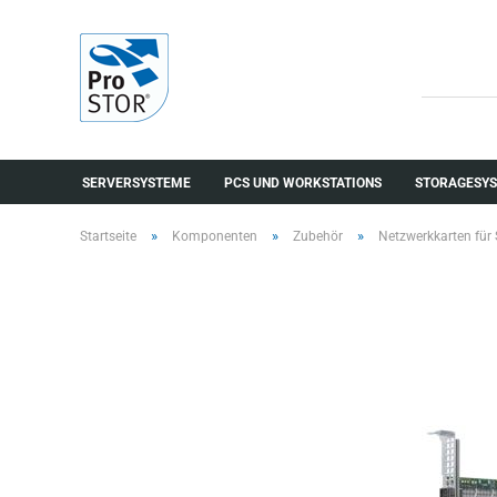
SERVERSYSTEME
PCS UND WORKSTATIONS
STORAGESYS
»
»
»
Startseite
Komponenten
Zubehör
Netzwerkkarten für