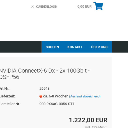
0,00 EUR
KUNDENLOGIN
SUCHEN
KONTAKT
ÜBER UNS
NVIDIA ConnectX-6 Dx - 2x 100Gbit -
QSFP56
Art.Nr.:
26548
essen?
Lieferzeit:
ca. 6-8 Wochen
(Ausland abweichend)
Hersteller Nr.:
900-9X6AG-0056-ST1
1.222,00 EUR
zzgl. 19% MwSt.