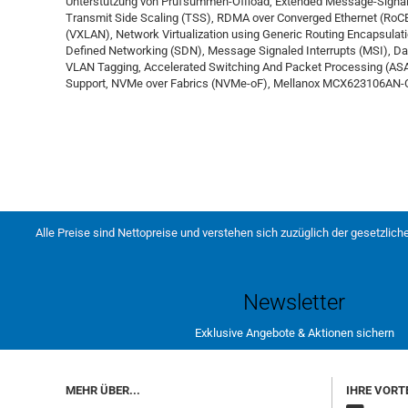
Unterstützung von Prüfsummen-Offload, Extended Message-Signaled
Transmit Side Scaling (TSS), RDMA over Converged Ethernet (RoCE)
(VXLAN), Network Virtualization using Generic Routing Encapsulat
Defined Networking (SDN), Message Signaled Interrupts (MSI), Da
VLAN Tagging, Accelerated Switching And Packet Processing (ASA
Support, NVMe over Fabrics (NVMe-oF), Mellanox MCX623106AN-CD
Alle Preise sind Nettopreise und verstehen sich zuzüglich der gesetzlich
Newsletter
Exklusive Angebote & Aktionen sichern
MEHR ÜBER...
IHRE VORTE