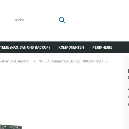
TEME (NAS, SAN UND BACKUP)
KOMPONENTEN
PERIPHERIE
»
 Server und Desktop
NVIDIA ConnectX-6 Dx - 2x 100Gbit - QSFP56
Konto erstellen
Passwort verg