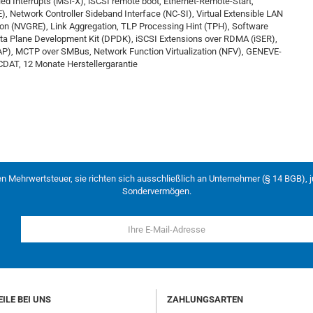
 Interrupts (MSI-X), iSCSI remote boot, Ethernet-Remote-Start,
, Network Controller Sideband Interface (NC-SI), Virtual Extensible LAN
ion (NVGRE), Link Aggregation, TLP Processing Hint (TPH), Software
ta Plane Development Kit (DPDK), iSCSI Extensions over RDMA (iSER),
P), MCTP over SMBus, Network Function Virtualization (NFV), GENEVE-
AT, 12 Monate Herstellergarantie
en Mehrwertsteuer, sie richten sich ausschließlich an Unternehmer (§ 14 BGB), 
Sondervermögen.
ILE BEI UNS
ZAHLUNGSARTEN