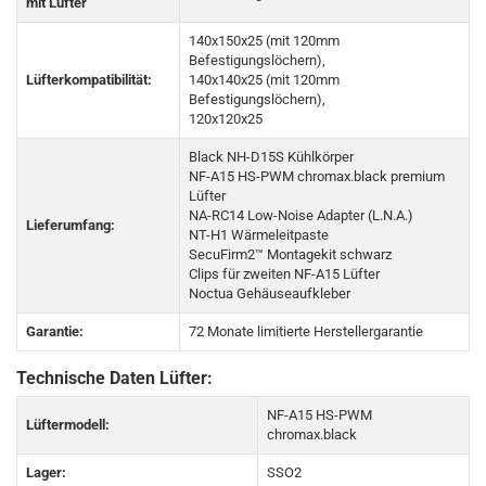
mit Lüfter
140x150x25 (mit 120mm
Befestigungslöchern),
Lüfterkompatibilität:
140x140x25 (mit 120mm
Befestigungslöchern),
120x120x25
Black NH-D15S Kühlkörper
NF-A15 HS-PWM chromax.black premium
Lüfter
NA-RC14 Low-Noise Adapter (L.N.A.)
Lieferumfang:
NT-H1 Wärmeleitpaste
SecuFirm2™ Montagekit schwarz
Clips für zweiten NF-A15 Lüfter
Noctua Gehäuseaufkleber
Garantie:
72 Monate limitierte Herstellergarantie
Technische Daten Lüfter:
NF-A15 HS-PWM
Lüftermodell:
chromax.black
Lager:
SSO2