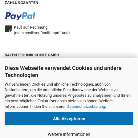
ZAHLUNGSARTEN
Kauf auf Rechnung
(nach positiver Bonitätsprüfung)
DATENTECHNIK KÖPKE GMBH
Zweigstraße 9
Diese Webseite verwendet Cookies und andere
42657 Solingen
Technologien
Wir verwenden Cookies und ähnliche Technologien, auch von
Drittanbietern, um die ordentliche Funktionsweise der Website zu
Telefon: 0212.22321-0
gewährleisten, die Nutzung unseres Angebotes zu analysieren und Ihnen
Fax: 0212.22321-25
ein bestmögliches Einkaufserlebnis bieten zu können. Weitere
Informationen finden Sie in unserer
Datenschutzerklärung
.
info@koepke.de
Alle Akzeptieren
Weitere Informationen