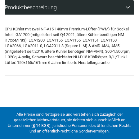
Produktbeschreibung
CPU Kühler mit zwei NF-A15 140mm Premium-Lüfter (PWM) für Sockel
Intel LGA1700 (mitgeliefert seit Q4 2021, ältere Kühler benötigen NM-
i17xx-MP83), LGA1200, LGA1156, LGA1155, LGA1151, LGA1150,
LGA2066, LGA2011-0, LGA2011-3 (Square ILM) & AMD AM4, AM5
(mitgeliefert seit 2019, ältere Kühler benötigen NM-AM4), 300-1.500rpm,
1.320g, 4-polig, Schwarz beschichteter NH-D15 Kühlkörper, B/H/T inkl.
Lüfter: 150x165x161mm 6 Jahre limitierte Herstellergarantie
Alle Preise sind Nettopreise und verstehen sich zuzüglich der
gesetzlichen Mehrwertsteuer, sie richten sich ausschließlich an
Unternehmer (§ 14 BGB), juristische Personen des öffentlichen Rechts
und an öffentlich-rechtliche Sondervermögen.