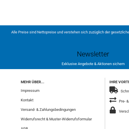
Alle Preise sind Nettopreise und verstehen sich zuzüglich der gesetzlich
Newsletter
Exklusive Angebote & Aktionen sichern
MEHR ÜBER...
IHRE VORTE
Impressum
Schne
Kontakt
Pre- &
Versand- & Zahlungsbedingungen
Versch
Widerrufsrecht & Muster-Widerrufsformular
AGB