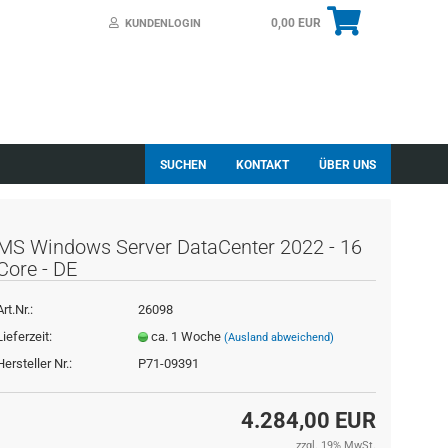
0,00 EUR
KUNDENLOGIN
SUCHEN
KONTAKT
ÜBER UNS
MS Windows Server DataCenter 2022 - 16
Core - DE
Art.Nr.:
26098
essen?
Lieferzeit:
ca. 1 Woche
(Ausland abweichend)
Hersteller Nr.:
P71-09391
4.284,00 EUR
zzgl. 19% MwSt.