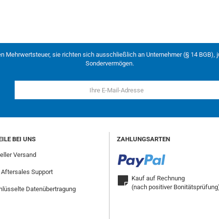
en Mehrwertsteuer, sie richten sich ausschließlich an Unternehmer (§ 14 BGB), 
Sondervermögen.
ILE BEI UNS
ZAHLUNGSARTEN
ller Versand
 Aftersales Support
Kauf auf Rechnung
(nach positiver Bonitätsprüfung
lüsselte Datenübertragung