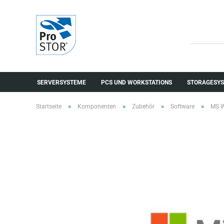
SERVERSYSTEME
PCS UND WORKSTATIONS
STORAGESYS
»
»
»
»
Startseite
Komponenten
Zubehör
Software
MS W