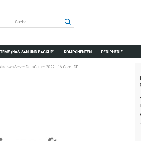
TEME (NAS, SAN UND BACKUP)
KOMPONENTEN
PERIPHERIE
indows Server DataCenter 2022 - 16 Core - DE
Konto erstellen
Passwort verg