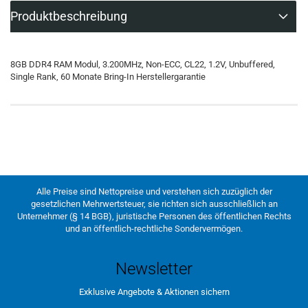
Produktbeschreibung
8GB DDR4 RAM Modul, 3.200MHz, Non-ECC, CL22, 1.2V, Unbuffered,
Single Rank, 60 Monate Bring-In Herstellergarantie
Alle Preise sind Nettopreise und verstehen sich zuzüglich der
gesetzlichen Mehrwertsteuer, sie richten sich ausschließlich an
Unternehmer (§ 14 BGB), juristische Personen des öffentlichen Rechts
und an öffentlich-rechtliche Sondervermögen.
Newsletter
Exklusive Angebote & Aktionen sichern