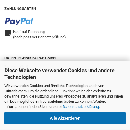
ZAHLUNGSARTEN
Kauf auf Rechnung
(nach positiver Bonitätsprüfung)
DATENTECHNIK KÖPKE GMBH
Zweigstraße 9
Diese Webseite verwendet Cookies und andere
42657 Solingen
Technologien
Wir verwenden Cookies und ähnliche Technologien, auch von
Drittanbietern, um die ordentliche Funktionsweise der Website zu
Telefon: 0212.22321-0
gewährleisten, die Nutzung unseres Angebotes zu analysieren und Ihnen
Fax: 0212.22321-25
ein bestmögliches Einkaufserlebnis bieten zu können. Weitere
Informationen finden Sie in unserer
Datenschutzerklärung
.
info@koepke.de
Alle Akzeptieren