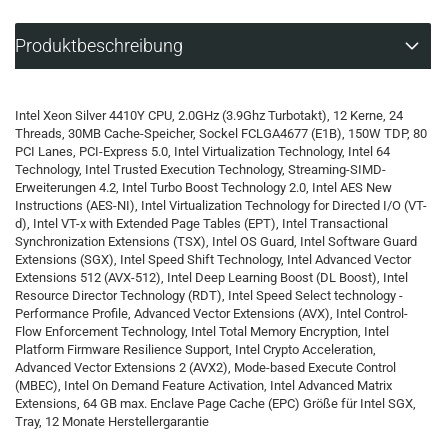
Produktbeschreibung
Intel Xeon Silver 4410Y CPU, 2.0GHz (3.9Ghz Turbotakt), 12 Kerne, 24
Threads, 30MB Cache-Speicher, Sockel FCLGA4677 (E1B), 150W TDP, 80
PCI Lanes, PCI-Express 5.0, Intel Virtualization Technology, Intel 64
Technology, Intel Trusted Execution Technology, Streaming-SIMD-
Erweiterungen 4.2, Intel Turbo Boost Technology 2.0, Intel AES New
Instructions (AES-NI), Intel Virtualization Technology for Directed I/O (VT-
d), Intel VT-x with Extended Page Tables (EPT), Intel Transactional
Synchronization Extensions (TSX), Intel OS Guard, Intel Software Guard
Extensions (SGX), Intel Speed Shift Technology, Intel Advanced Vector
Extensions 512 (AVX-512), Intel Deep Learning Boost (DL Boost), Intel
Resource Director Technology (RDT), Intel Speed Select technology -
Performance Profile, Advanced Vector Extensions (AVX), Intel Control-
Flow Enforcement Technology, Intel Total Memory Encryption, Intel
Platform Firmware Resilience Support, Intel Crypto Acceleration,
Advanced Vector Extensions 2 (AVX2), Mode-based Execute Control
(MBEC), Intel On Demand Feature Activation, Intel Advanced Matrix
Extensions, 64 GB max. Enclave Page Cache (EPC) Größe für Intel SGX,
Tray, 12 Monate Herstellergarantie