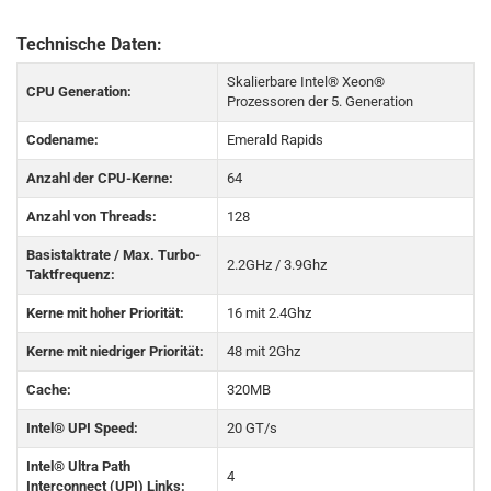
Technische Daten:
Skalierbare Intel® Xeon®
CPU Generation:
Prozessoren der 5. Generation
Codename:
Emerald Rapids
Anzahl der CPU-Kerne:
64
Anzahl von Threads:
128
Basistaktrate / Max. Turbo-
2.2GHz / 3.9Ghz
Taktfrequenz:
Kerne mit hoher Priorität:
16 mit 2.4Ghz
Kerne mit niedriger Priorität:
48 mit 2Ghz
Cache:
320MB
Intel® UPI Speed:
20 GT/s
Intel® Ultra Path
4
Interconnect (UPI) Links: