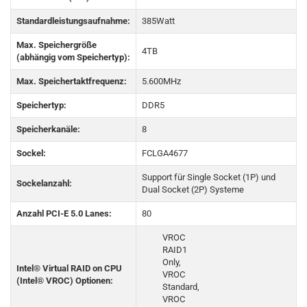
Standardleistungsaufnahme:
385Watt
Max. Speichergröße
4TB
(abhängig vom Speichertyp):
Max. Speichertaktfrequenz:
5.600MHz
Speichertyp:
DDR5
Speicherkanäle:
8
Sockel:
FCLGA4677
Support für Single Socket (1P) und
Sockelanzahl:
Dual Socket (2P) Systeme
Anzahl PCI-E 5.0 Lanes:
80
VROC
RAID1
Only,
Intel® Virtual RAID on CPU
VROC
(Intel® VROC) Optionen:
Standard,
VROC