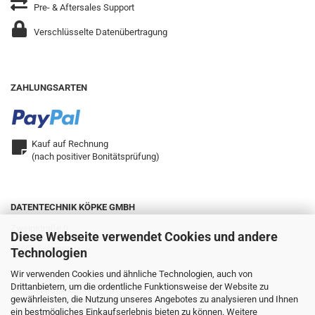
Pre- & Aftersales Support
Verschlüsselte Datenübertragung
ZAHLUNGSARTEN
Kauf auf Rechnung
(nach positiver Bonitätsprüfung)
DATENTECHNIK KÖPKE GMBH
Zweigstraße 9
Diese Webseite verwendet Cookies und andere
42657 Solingen
Technologien
Wir verwenden Cookies und ähnliche Technologien, auch von
Drittanbietern, um die ordentliche Funktionsweise der Website zu
Telefon: 0212.22321-0
gewährleisten, die Nutzung unseres Angebotes zu analysieren und Ihnen
Fax: 0212.22321-25
ein bestmögliches Einkaufserlebnis bieten zu können. Weitere