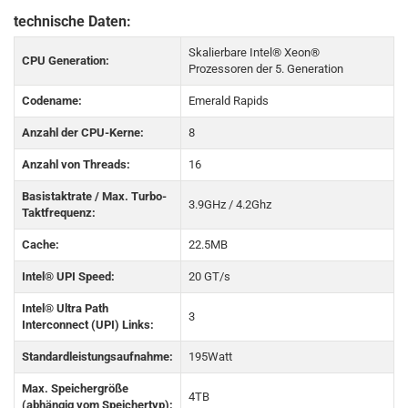
technische Daten:
Skalierbare Intel® Xeon®
CPU Generation:
Prozessoren der 5. Generation
Codename:
Emerald Rapids
Anzahl der CPU-Kerne:
8
Anzahl von Threads:
16
Basistaktrate / Max. Turbo-
3.9GHz / 4.2Ghz
Taktfrequenz:
Cache:
22.5MB
Intel® UPI Speed:
20 GT/s
Intel® Ultra Path
3
Interconnect (UPI) Links:
Standardleistungsaufnahme:
195Watt
Max. Speichergröße
4TB
(abhängig vom Speichertyp):