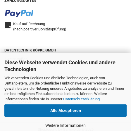
ZAHLUNGSARTEN
Kauf auf Rechnung
(nach positiver Bonitätsprüfung)
DATENTECHNIK KÖPKE GMBH
Zweigstraße 9
Diese Webseite verwendet Cookies und andere
42657 Solingen
Technologien
Wir verwenden Cookies und ähnliche Technologien, auch von
Drittanbietern, um die ordentliche Funktionsweise der Website zu
Telefon: 0212.22321-0
gewährleisten, die Nutzung unseres Angebotes zu analysieren und Ihnen
Fax: 0212.22321-25
ein bestmögliches Einkaufserlebnis bieten zu können. Weitere
Informationen finden Sie in unserer
Datenschutzerklärung
.
info@koepke.de
Alle Akzeptieren
Weitere Informationen
Shoplösung
by Gambio.de © 2026