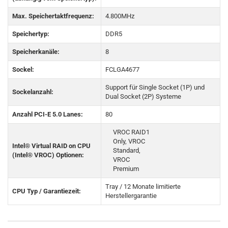
Max. Speichertaktfrequenz:
4.800MHz
Speichertyp:
DDR5
Speicherkanäle:
8
Sockel:
FCLGA4677
Support für Single Socket (1P) und
Sockelanzahl:
Dual Socket (2P) Systeme
Anzahl PCI-E 5.0 Lanes:
80
VROC RAID1
Only, VROC
Intel® Virtual RAID on CPU
Standard,
(Intel® VROC) Optionen:
VROC
Premium
Tray / 12 Monate limitierte
CPU Typ / Garantiezeit:
Herstellergarantie