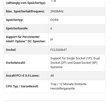
1TB
(abhängig vom Speichertyp):
Max. Speichertaktfrequenz:
2933MHz
Speichertyp:
DDR4
Speicherkanäle:
6
Support für Persistenter
ja
Intel® Optane™ DC Speicher:
Sockel:
FCLGA3647
Support für Single Socket (1P), Dual
Sockelanzahl:
Socket (2P) und Quad Socket (4P)
Systeme
Anzahl PCI-E 3.0 Lanes:
48
Tray / 12 Monate limitierte
CPU Typ / Garantiezeit:
Herstellergarantie