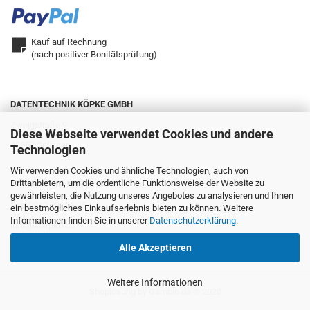
Kauf auf Rechnung
(nach positiver Bonitätsprüfung)
DATENTECHNIK KÖPKE GMBH
Zweigstraße 9
Diese Webseite verwendet Cookies und andere
42657 Solingen
Technologien
Wir verwenden Cookies und ähnliche Technologien, auch von
Drittanbietern, um die ordentliche Funktionsweise der Website zu
Telefon: 0212.22321-0
gewährleisten, die Nutzung unseres Angebotes zu analysieren und Ihnen
Fax: 0212.22321-25
ein bestmögliches Einkaufserlebnis bieten zu können. Weitere
Informationen finden Sie in unserer
Datenschutzerklärung
.
info@koepke.de
Alle Akzeptieren
Weitere Informationen
Shoplösung
by Gambio.de © 2020