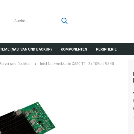
TEME (NAS, SAN UND BACKUP)
KOMPONENTEN
PERIPHERIE
»
 Server und Desktop
Intel Netzwerkkarte X550-T2 - 2x 10Gbit RJ-45
Konto erstellen
Passwort verg