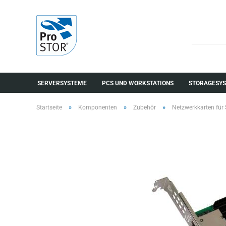
SERVERSYSTEME
PCS UND WORKSTATIONS
STORAGESYS
»
»
»
Startseite
Komponenten
Zubehör
Netzwerkkarten für