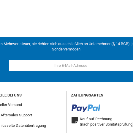
en Mehrwertsteuer, sie richten sich ausschließlich an Unternehmer (§ 14 BGB), 
Sondervermögen.
ILE BEI UNS
ZAHLUNGSARTEN
ller Versand
 Aftersales Support
Kauf auf Rechnung
(nach positiver Bonitätsprüfung
lüsselte Datenübertragung