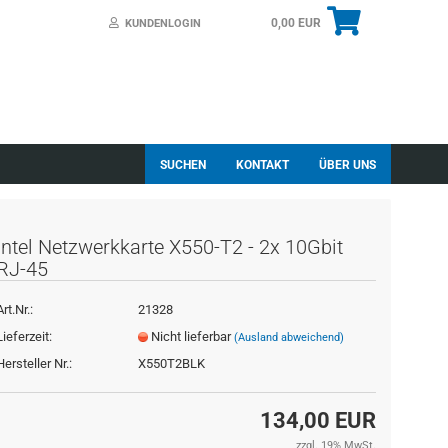
0,00 EUR
KUNDENLOGIN
SUCHEN
KONTAKT
ÜBER UNS
Intel Netzwerkkarte X550-T2 - 2x 10Gbit
RJ-45
Art.Nr.:
21328
essen?
Lieferzeit:
Nicht lieferbar
(Ausland abweichend)
Hersteller Nr.:
X550T2BLK
134,00 EUR
zzgl. 19% MwSt.