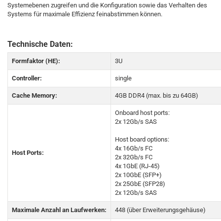
Systemebenen zugreifen und die Konfiguration sowie das Verhalten des
Systems für maximale Effizienz feinabstimmen können.
Technische Daten:
Formfaktor (HE):
3U
Controller:
single
Cache Memory:
4GB DDR4 (max. bis zu 64GB)
Onboard host ports:
2x 12Gb/s SAS
Host board options:
4x 16Gb/s FC
Host Ports:
2x 32Gb/s FC
4x 1GbE (RJ-45)
2x 10GbE (SFP+)
2x 25GbE (SFP28)
2x 12Gb/s SAS
Maximale Anzahl an Laufwerken:
448 (über Erweiterungsgehäuse)