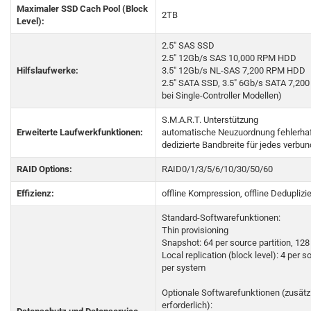
Maximaler SSD Cach Pool (Block
2TB
Level):
2.5" SAS SSD
2.5" 12Gb/s SAS 10,000 RPM HDD
Hilfslaufwerke:
3.5" 12Gb/s NL-SAS 7,200 RPM HDD
2.5" SATA SSD, 3.5" 6Gb/s SATA 7,20
bei Single-Controller Modellen)
S.M.A.R.T. Unterstützung
Erweiterte Laufwerkfunktionen:
automatische Neuzuordnung fehlerhaf
dedizierte Bandbreite für jedes verb
RAID Options:
RAID0/1/3/5/6/10/30/50/60
Effizienz:
offline Kompression, offline Deduplizi
Standard-Softwarefunktionen:
Thin provisioning
Snapshot: 64 per source partition, 12
Local replication (block level): 4 per 
per system
Optionale Softwarefunktionen (zusätz
erforderlich):