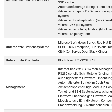
Datenschutz und Datenservice
SSD cache
Automated storage tiering: 4 tiers per 
Advanced snapshot: 256 per source par
system
Advanced local replication (block level
volume, 256 per system
Advanced remote replication (block lev
volume, 64 per system
Microsoft Windows Server, Red Hat Ent
Unterstützte Betriebssysteme
SUSE Linux Enterprise, Sun Solaris, 
Citrix XenServer, OpenStack Cinder
Unterstützte Protokolle:
Block level: FC, iSCSI, SAS
Internet-basierte SANWatch-Manage
RS232 serielle Schnittstelle für einen 
auf eingebettete Firmware-Einrichtun
Automatisierter Betrieb im Cash Flush
Management:
Zwischenspeicherungs-Modus je Pool
Telnet- und SSH-Systemüberwachung 
Plattform-unabhängiges Firmware-M
Modulstatus LED-Indikatoren: Kompo
Präsenzmeldung & Wärmesensoren üb