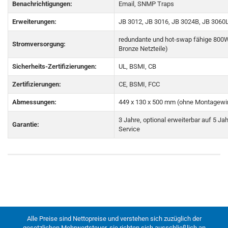
Benachrichtigungen:
Email, SNMP Traps
Erweiterungen:
JB 3012, JB 3016, JB 3024B, JB 3060
redundante und hot-swap fähige 800W
Stromversorgung:
Bronze Netzteile)
Sicherheits-Zertifizierungen:
UL, BSMI, CB
Zertifizierungen:
CE, BSMI, FCC
Abmessungen:
449 x 130 x 500 mm (ohne Montagewi
3 Jahre, optional erweiterbar auf 5 Ja
Garantie:
Service
Alle Preise sind Nettopreise und verstehen sich zuzüglich der
gesetzlichen Mehrwertsteuer, sie richten sich ausschließlich an