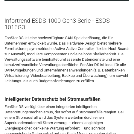
Infortrend ESDS 1000 Gen3 Serie - ESDS
1016G3
EonStor DS ist eine hochverfügbare SAN-Speicherlösung, die für
Unternehmen entwickelt wurde. Das Hardware-Design bietet mehrere
Formfaktoren, symmetrische Active-Active-Controller, flexible Host-Boards
zur Auswahl, modulare Komponenten und eine hohe Skalierbarkeit. Die
Verwaltungssoftware beinhaltet umfassende Datendienste und eine
benutzerfreundliche Verwaltungsoberfläche. EonStor DS ist ideal für alle
SAN-Umgebungen und Unternehmensanwendungen (z. B. Datenbanken,
Virtualisierung, Videobearbeitung, Backup und Überwachung), um sowohl
Leistungs- als auch Budgetanforderungen zu erfüllen.
Intelligenter Datenschutz bei Stromausfällen
EonStor DS verfügt über einen integrierten intelligenten
Datenrettungsmechanismus, der sofort auf Stromausfälle reagiert. Bei
einem Stromausfall wird das System weiterhin durch einen
Superkondensator mit Strom versorgt – einem langlebigen
Energiespeicher, der keine Wartung erfordert – und schreibt
ungespeicherte Daten sofort auf ein Flash-Modul, um potenziellen