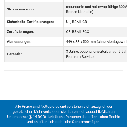
redundante und hot-swap fähige 800W
Stromversorgung:
Bronze Netzteile)
Sicherheits-Zertifizierungen:
UL, BSMI, CB
Zertifizierungen:
CE, BSMI, FCC
Abmessungen:
449 x 88 x 500 mm (ohne Montagewin
3 Jahre, optional erweiterbar auf 5 Jah
Garantie:
Premium-Service
Alle Preise sind Nettopreise und verstehen sich zuzüglich der
gesetzlichen Mehrwertsteuer, sie richten sich ausschließlich an
Unternehmer (§ 14 BGB), juristische Personen des öffentlichen Rechts
und an öffentlich-rechtliche Sondervermögen.