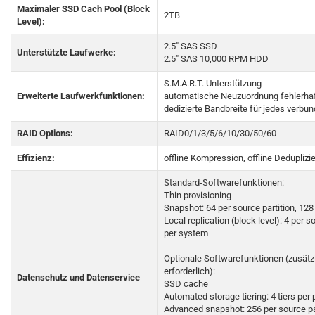
Maximaler SSD Cach Pool (Block
2TB
Level):
2.5" SAS SSD
Unterstützte Laufwerke:
2.5" SAS 10,000 RPM HDD
S.M.A.R.T. Unterstützung
Erweiterte Laufwerkfunktionen:
automatische Neuzuordnung fehlerhaf
dedizierte Bandbreite für jedes verb
RAID Options:
RAID0/1/3/5/6/10/30/50/60
Effizienz:
offline Kompression, offline Deduplizi
Standard-Softwarefunktionen:
Thin provisioning
Snapshot: 64 per source partition, 12
Local replication (block level): 4 per 
per system
Optionale Softwarefunktionen (zusätz
erforderlich):
Datenschutz und Datenservice
SSD cache
Automated storage tiering: 4 tiers per 
Advanced snapshot: 256 per source par