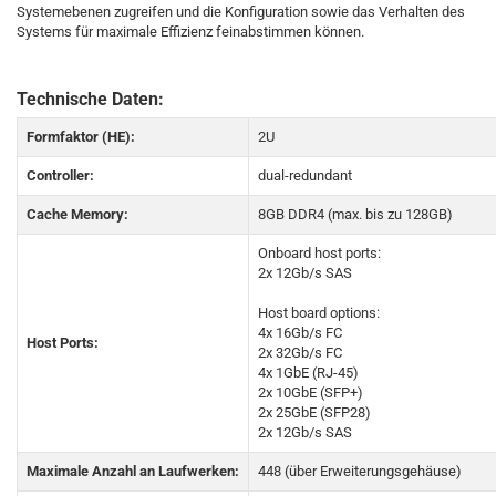
Systemebenen zugreifen und die Konfiguration sowie das Verhalten des
Systems für maximale Effizienz feinabstimmen können.
Technische Daten:
Formfaktor (HE):
2U
Controller:
dual-redundant
Cache Memory:
8GB DDR4 (max. bis zu 128GB)
Onboard host ports:
2x 12Gb/s SAS
Host board options:
4x 16Gb/s FC
Host Ports:
2x 32Gb/s FC
4x 1GbE (RJ-45)
2x 10GbE (SFP+)
2x 25GbE (SFP28)
2x 12Gb/s SAS
Maximale Anzahl an Laufwerken:
448 (über Erweiterungsgehäuse)