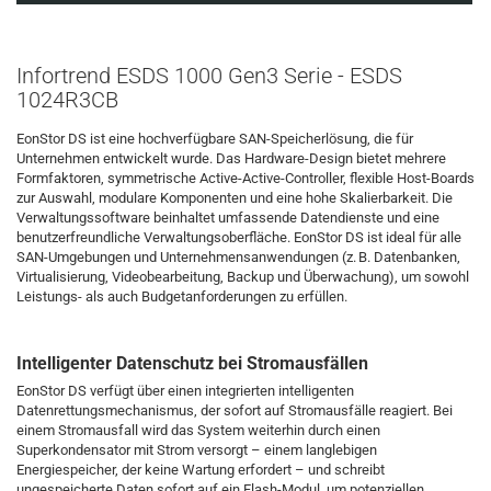
Infortrend ESDS 1000 Gen3 Serie - ESDS
1024R3CB
EonStor DS ist eine hochverfügbare SAN-Speicherlösung, die für
Unternehmen entwickelt wurde. Das Hardware-Design bietet mehrere
Formfaktoren, symmetrische Active-Active-Controller, flexible Host-Boards
zur Auswahl, modulare Komponenten und eine hohe Skalierbarkeit. Die
Verwaltungssoftware beinhaltet umfassende Datendienste und eine
benutzerfreundliche Verwaltungsoberfläche. EonStor DS ist ideal für alle
SAN-Umgebungen und Unternehmensanwendungen (z. B. Datenbanken,
Virtualisierung, Videobearbeitung, Backup und Überwachung), um sowohl
Leistungs- als auch Budgetanforderungen zu erfüllen.
Intelligenter Datenschutz bei Stromausfällen
EonStor DS verfügt über einen integrierten intelligenten
Datenrettungsmechanismus, der sofort auf Stromausfälle reagiert. Bei
einem Stromausfall wird das System weiterhin durch einen
Superkondensator mit Strom versorgt – einem langlebigen
Energiespeicher, der keine Wartung erfordert – und schreibt
ungespeicherte Daten sofort auf ein Flash-Modul, um potenziellen