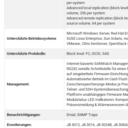
per system
Advanced local replication (block level
volume, 256 per system
Advanced remote replication (block lev
source volume, 64 per system
Microsoft Windows Server, Red Hat Ent
Unterstützte Betriebssysteme
SUSE Linux Enterprise, Sun Solaris, 
VMware, Citrix XenServer, OpenStack 
Unterstützte Protokolle:
Block level: FC, iSCSI, SAS
Internet-basierte SANWatch-Manage
RS232 serielle Schnittstelle für einen 
auf eingebettete Firmware-Einrichtun
Automatisierter Betrieb im Cash Flush
Management:
Zwischenspeicherungs-Modus je Pool
Telnet- und SSH-Systemüberwachung 
Plattform-unabhängiges Firmware-M
Modulstatus LED-Indikatoren: Kompo
Präsenzmeldung & Wärmesensoren üb
Benachrichtigungen:
Email, SNMP Traps
Erweiterungen:
JB 3012, JB 3016, JB 3024B, JB 3060