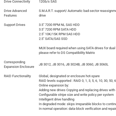
Drive Connectivity
12Gb/s SAS
Drive Advanced
S.M.A.R.T. support/ Automatic bad-sector reassign
Features
drive
Support Drives
3.5" 7200 RPM NL SAS HDD
3.5" 7200 RPM SATA HDD
2.5" 10K/15K RPM SAS HDD
2.5" SATA/SAS SSD
MUX board required when using SATA drives for dual co
please refer to DS Compatibility Matrix
Corresponding
JB 3012, JB 3016, JB 3024B, JB 3060, JB 3060L
Expansion Enclosure
RAID Functionality
Global, designated or enclosure hot-spare
RAID levels supported : RAID 0, 1, 3, 5, 6, 10, 30, 50, 
Online expansion by:
Adding new drives Copying and replacing drives with 
Configurable stripe size and write policy per system
Intelligent drive handling
In degraded mode: skips irreparable blocks to contin
In normal operation: data-block verification and repai