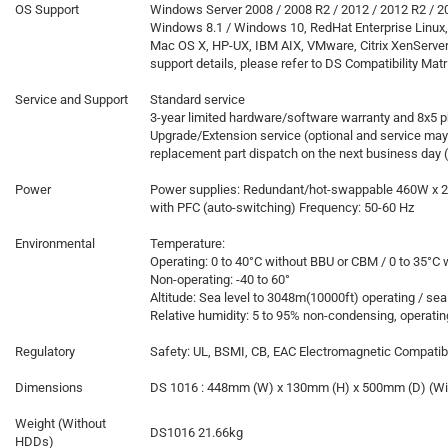
OS Support
Windows Server 2008 / 2008 R2 / 2012 / 2012 R2 / 2
Windows 8.1 / Windows 10, RedHat Enterprise Linux, 
Mac OS X, HP-UX, IBM AIX, VMware, Citrix XenServer
support details, please refer to DS Compatibility Matr
Service and Support
Standard service
3-year limited hardware/software warranty and 8x5 
​Upgrade/Extension service (optional and service may
replacement part dispatch on the next business day (
Power
Power supplies: Redundant/hot-swappable 460W x 2
with PFC (auto-switching) Frequency: 50-60 Hz
Environmental
Temperature:
Operating: 0 to 40°C without BBU or CBM / 0 to 35°C
Non-operating: -40 to 60°
Altitude: Sea level to 3048m(10000ft) operating / sea
Relative humidity: 5 to 95% non-condensing, operati
Regulatory
Safety: UL, BSMI, CB, EAC Electromagnetic Compatibi
Dimensions
DS 1016 : 448mm (W) x 130mm (H) x 500mm (D) (With
Weight (Without
DS1016 21.66kg
HDDs)