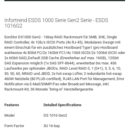
Infortrend ESDS 1000 Serie Gen2 Serie - ESDS
1016G2
EonStor DS1000 Gen2 - 16bay RAID Rackmount für SMB, 3HE, Single
RAID Controller, 4x 1Gb/s iSCSI Ports (4x RJ-45), Modulares Design mit
einem Einschub für ein zusätzliches Hostboard Type1 (pro Hostboard
wahlweise 4x 8Gbit FC/2x 16Gbit FC1/4x 1Gbit iSCSI/2x 10Gbit iSCSI oder
2x 6Gbit SAS),Default 2GB Cache (Erweiterbar auf max. 16GB), 12Gbit
SAS Expansion möglich (1x SAS SFF-8644), erweiterbar bis max. 436
Laufwerke per optionaler JBODs, RAID Level RAID 0, 1 (0+1), 3, 5, 6, 10,
30, 50, 60, NRAID und JBOD, 2x hot-swap Lüfter, 2 redundante hot-swap
460W Netzteile (80 PLUS-certified), RJ45 LAN Port für Management, Error
Notification via E-Mail/SNMP/Fax oder Broadcast Message, inkl.
Rackmount-Kit, 36 Monate "bring-in" Herstellergarantie
Features
Detailed Specifications
Model
DS 1016 Gen2
Form Factor
3U 16-bay