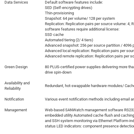
Data Services
Default software features include:
SED (Self-encrypting drives)
Thin-provisioning
Snapshot: 64 per volume/ 128 per system
Replication: Replication pairs per source volume: 4; 
software features require additional license:
SSD cache
Automated tiering (2/ 4 tiers)
Advanced snapshot: 256 per source partition / 4096 p
Advanced local replication: Replication pairs per sour
Advanced remote replication: Replication pairs per so
Green Design
80 PLUS-certified power supplies delivering more than
drive spin-down
Availability and
Redundant, hot-swappable hardware modules/ Cach
Reliability
Notification
Various event notification methods including email 
Management
Web-based SANWatch management software RS232 ser
embedded utility Automated cache flush and caching
and SSH system monitoring via Ethernet Platform-
status LED indicators: component presence detectio