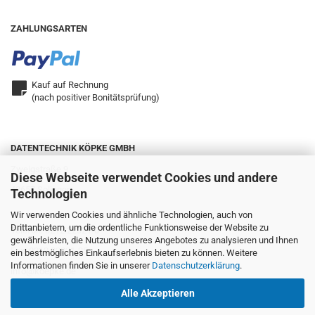
ZAHLUNGSARTEN
Kauf auf Rechnung
(nach positiver Bonitätsprüfung)
DATENTECHNIK KÖPKE GMBH
Zweigstraße 9
Diese Webseite verwendet Cookies und andere
42657 Solingen
Technologien
Wir verwenden Cookies und ähnliche Technologien, auch von
Drittanbietern, um die ordentliche Funktionsweise der Website zu
Telefon: 0212.22321-0
gewährleisten, die Nutzung unseres Angebotes zu analysieren und Ihnen
Fax: 0212.22321-25
ein bestmögliches Einkaufserlebnis bieten zu können. Weitere
Informationen finden Sie in unserer
Datenschutzerklärung
.
info@koepke.de
Alle Akzeptieren