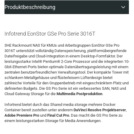
Produktbeschreibung
Infotrend EonStor GSe Pro Serie 3016T
3HE Rackmount NAS für KMUs und Arbeitsgruppen EonStor GSe Pro
3016T unterstützt vollständig Datenspeicherung, plattformübergreifende
Dateifreigabe und Cloud-Integration in einem Desktop-Formfaktor. Der
leistungsstarke Intel® Pentium® 2-Core Prozessor und die integrierten 10-
Gbit-Ethernet-Ports bieten optimale Datenübertragungsleistung mit einem
zentralen benutzerfreundlichen Verwaltungstool. Der kompakte Tower mit
schlankem Metallgehäuse und flüsterleisem Lüfterdesign bietet
zahlreiche Vorteile für den Gruppenbetrieb mit eingeschränktem Platz und
definierten Budgets. Die GS Pro Serie ist ein verbessertes SAN, NAS und
Cloud Gateway Storage für die
Multimedia Postproduktion
.
Infortrend bietet durch das Shared media storage mehrere Docker
Container bereit zustellen unter anderem
DaVinci Resolve Projektserver
,
Adobe Premiere Pro
und
Final Cut Pro
. Das macht die GS Pro Serie zu
einem leistungsstarken Storage für Media Anwendungen.