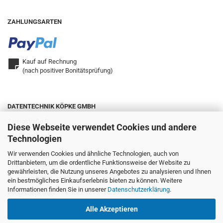
ZAHLUNGSARTEN
Kauf auf Rechnung
(nach positiver Bonitätsprüfung)
DATENTECHNIK KÖPKE GMBH
Zweigstraße 9
Diese Webseite verwendet Cookies und andere
42657 Solingen
Technologien
Wir verwenden Cookies und ähnliche Technologien, auch von
Drittanbietern, um die ordentliche Funktionsweise der Website zu
Telefon: 0212.22321-0
gewährleisten, die Nutzung unseres Angebotes zu analysieren und Ihnen
Fax: 0212.22321-25
ein bestmögliches Einkaufserlebnis bieten zu können. Weitere
Informationen finden Sie in unserer
Datenschutzerklärung
.
info@koepke.de
Alle Akzeptieren