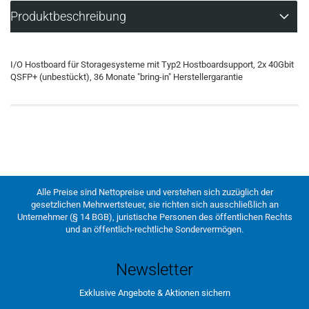
Produktbeschreibung
I/O Hostboard für Storagesysteme mit Typ2 Hostboardsupport, 2x 40Gbit
QSFP+ (unbestückt), 36 Monate "bring-in" Herstellergarantie
Alle Preise sind Nettopreise und verstehen sich zuzüglich der
gesetzlichen Mehrwertsteuer, sie richten sich ausschließlich an
Unternehmer (§ 14 BGB), juristische Personen des öffentlichen Rechts
und an öffentlich-rechtliche Sondervermögen.
Newsletter
Exklusive Angebote & Aktionen sichern