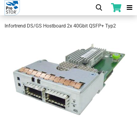
Infortrend DS/GS Hostboard 2x 40Gbit QSFP+ Typ2