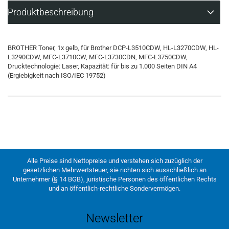
Produktbeschreibung
BROTHER Toner, 1x gelb, für Brother DCP-L3510CDW, HL-L3270CDW, HL-
L3290CDW, MFC-L3710CW, MFC-L3730CDN, MFC-L3750CDW,
Drucktechnologie: Laser, Kapazität: für bis zu 1.000 Seiten DIN A4
(Ergiebigkeit nach ISO/IEC 19752)
Alle Preise sind Nettopreise und verstehen sich zuzüglich der
gesetzlichen Mehrwertsteuer, sie richten sich ausschließlich an
Unternehmer (§ 14 BGB), juristische Personen des öffentlichen Rechts
und an öffentlich-rechtliche Sondervermögen.
Newsletter