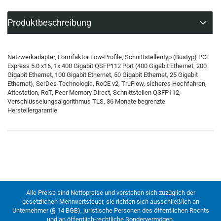
Produktbeschreibung
Netzwerkadapter, Formfaktor Low-Profile, Schnittstellentyp (Bustyp) PCI
Express 5.0 x16, 1x 400 Gigabit QSFP112 Port (400 Gigabit Ethernet, 200
Gigabit Ethernet, 100 Gigabit Ethernet, 50 Gigabit Ethernet, 25 Gigabit
Ethernet), SerDes-Technologie, RoCE v2, TruFlow, sicheres Hochfahren,
Attestation, RoT, Peer Memory Direct, Schnittstellen QSFP112,
Verschlüsselungsalgorithmus TLS, 36 Monate begrenzte
Herstellergarantie
Alle Preise sind Nettopreise und verstehen sich zuzüglich der
gesetzlichen Mehrwertsteuer, sie richten sich ausschließlich an
Unternehmer (§ 14 BGB), juristische Personen des öffentlichen Rechts
und an öffentlich-rechtliche Sondervermögen.