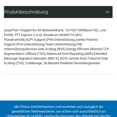
Produktbeschreibung
Quad Port 1Gigabit RJ-45 Netzwerkkarte, 10/100/1000BaseT(X), Low-
Profile, PCI Express 2.0 x4, Broadcom BCM5719 ASIC,
Flusskontrolle,ACPI-Support,IPv6-Unterstützung,Jumbo-Frames-
Support,IPv4-Unterstützung,Team-Unterstützung,PXE-
Unterstützung,Receive Side Scaling (RSS),Energy Efficient Ethernet,TCP
Segmentation Offload (TSO),Advanced Error Reporting (AER),Extended
Message-Signaled Interrupts (MSI-X),iSCSI remote boot,Transmit Side
Scaling (TSS),TruManage, 36 Monate limitierte Herstellergarantie
Alle Preise sind Nettopreise und verstehen sich zuzüglich der
gesetzlichen Mehrwertsteuer, sie richten sich ausschließlich an
Unternehmer (§ 14 BGB), juristische Personen des öffentlichen Rechts