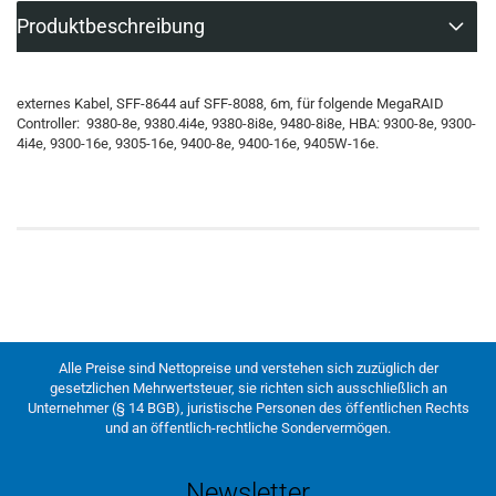
Produktbeschreibung
externes Kabel, SFF-8644 auf SFF-8088, 6m, für folgende MegaRAID
Controller: 9380-8e, 9380.4i4e, 9380-8i8e, 9480-8i8e, HBA: 9300-8e, 9300-
4i4e, 9300-16e, 9305-16e, 9400-8e, 9400-16e, 9405W-16e.
Alle Preise sind Nettopreise und verstehen sich zuzüglich der
gesetzlichen Mehrwertsteuer, sie richten sich ausschließlich an
Unternehmer (§ 14 BGB), juristische Personen des öffentlichen Rechts
und an öffentlich-rechtliche Sondervermögen.
Newsletter