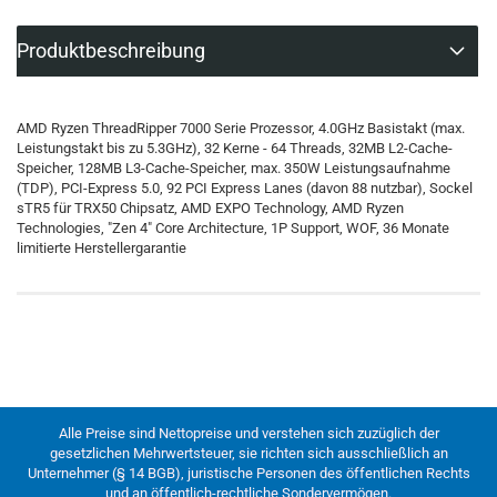
Produktbeschreibung
AMD Ryzen ThreadRipper 7000 Serie Prozessor, 4.0GHz Basistakt (max.
Leistungstakt bis zu 5.3GHz), 32 Kerne - 64 Threads, 32MB L2-Cache-
Speicher, 128MB L3-Cache-Speicher, max. 350W Leistungsaufnahme
(TDP), PCI-Express 5.0, 92 PCI Express Lanes (davon 88 nutzbar), Sockel
sTR5 für TRX50 Chipsatz, AMD EXPO Technology, AMD Ryzen
Technologies, "Zen 4" Core Architecture, 1P Support, WOF, 36 Monate
limitierte Herstellergarantie
Alle Preise sind Nettopreise und verstehen sich zuzüglich der
gesetzlichen Mehrwertsteuer, sie richten sich ausschließlich an
Unternehmer (§ 14 BGB), juristische Personen des öffentlichen Rechts
und an öffentlich-rechtliche Sondervermögen.