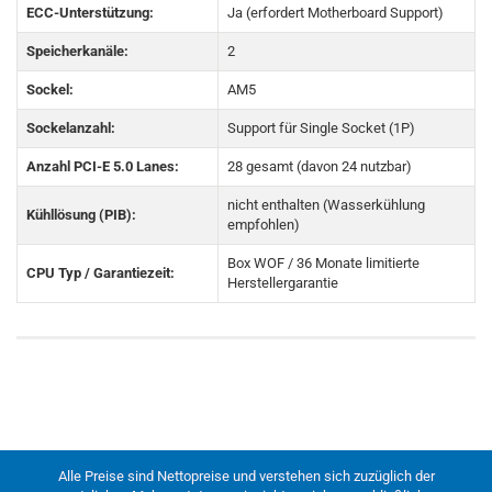
ECC-Unterstützung:
Ja (erfordert Motherboard Support)
Speicherkanäle:
2
Sockel:
AM5
Sockelanzahl:
Support für Single Socket (1P)
Anzahl PCI-E 5.0 Lanes:
28 gesamt (davon 24 nutzbar)
nicht enthalten (Wasserkühlung
Kühllösung (PIB):
empfohlen)
Box WOF / 36 Monate limitierte
CPU Typ / Garantiezeit:
Herstellergarantie
Alle Preise sind Nettopreise und verstehen sich zuzüglich der