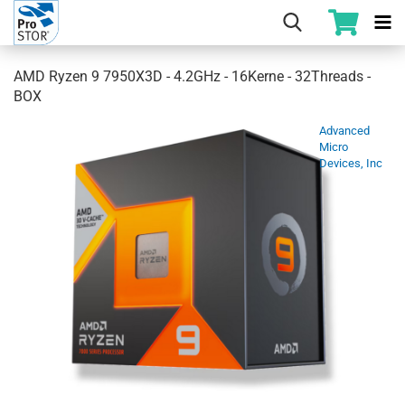
AMD Ryzen 9 7950X3D - 4.2GHz - 16Kerne - 32Threads -
BOX
Advanced
Micro
Devices, Inc