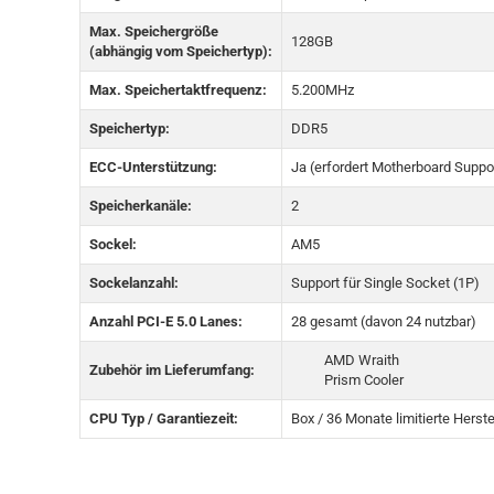
Max. Speichergröße
128GB
(abhängig vom Speichertyp):
Max. Speichertaktfrequenz:
5.200MHz
Speichertyp:
DDR5
ECC-Unterstützung:
Ja (erfordert Motherboard Suppo
Speicherkanäle:
2
Sockel:
AM5
Sockelanzahl:
Support für Single Socket (1P)
Anzahl PCI-E 5.0 Lanes:
28 gesamt (davon 24 nutzbar)
AMD Wraith
Zubehör im Lieferumfang:
Prism Cooler
CPU Typ / Garantiezeit:
Box / 36 Monate limitierte Herste