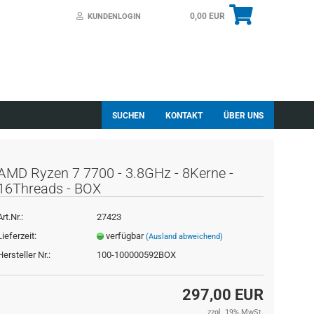
0,00 EUR
KUNDENLOGIN
SUCHEN
KONTAKT
ÜBER UNS
AMD Ryzen 7 7700 - 3.8GHz - 8Kerne -
16Threads - BOX
Art.Nr.:
27423
essen?
Lieferzeit:
verfügbar
(Ausland abweichend)
Hersteller Nr.:
100-100000592BOX
297,00 EUR
zzgl. 19% MwSt.