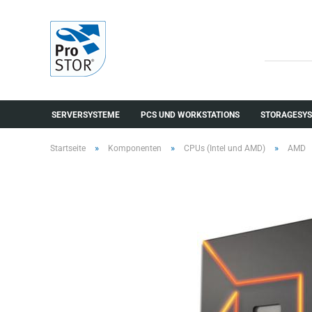
SERVERSYSTEME
PCS UND WORKSTATIONS
STORAGESYS
»
»
»
Startseite
Komponenten
CPUs (Intel und AMD)
AMD