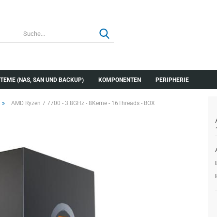
TEME (NAS, SAN UND BACKUP)
KOMPONENTEN
PERIPHERIE
»
AMD Ryzen 7 7700 - 3.8GHz - 8Kerne - 16Threads - BOX
Konto erstellen
Passwort verg