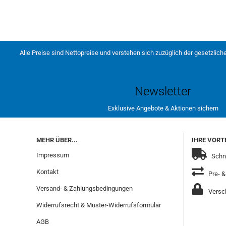
Alle Preise sind Nettopreise und verstehen sich zuzüglich der gesetzlich
Newsletter
Exklusive Angebote & Aktionen sichern
MEHR ÜBER...
IHRE VORTE
Impressum
Schne
Kontakt
Pre- &
Versand- & Zahlungsbedingungen
Versch
Widerrufsrecht & Muster-Widerrufsformular
AGB