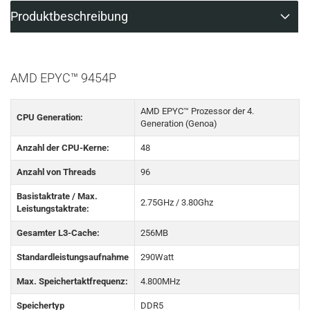
Produktbeschreibung
AMD EPYC™ 9454P
AMD EPYC™ Prozessor der 4.
CPU Generation:
Generation (Genoa)
Anzahl der CPU-Kerne:
48
Anzahl von Threads
96
Basistaktrate / Max.
2.75GHz / 3.80Ghz
Leistungstaktrate:
Gesamter L3-Cache:
256MB
Standardleistungsaufnahme
290Watt
Max. Speichertaktfrequenz:
4.800MHz
Speichertyp
DDR5