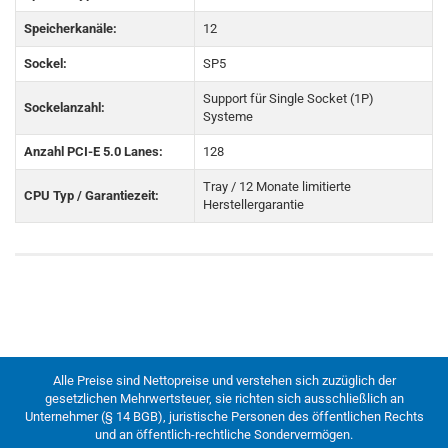
Speicherkanäle:
12
Sockel:
SP5
Support für Single Socket (1P)
Sockelanzahl:
Systeme
Anzahl PCI-E 5.0 Lanes:
128
Tray / 12 Monate limitierte
CPU Typ / Garantiezeit:
Herstellergarantie
Alle Preise sind Nettopreise und verstehen sich zuzüglich der
gesetzlichen Mehrwertsteuer, sie richten sich ausschließlich an
Unternehmer (§ 14 BGB), juristische Personen des öffentlichen Rechts
und an öffentlich-rechtliche Sondervermögen.