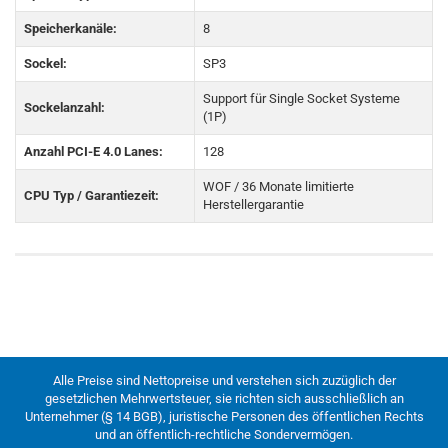
Speicherkanäle:
8
Sockel:
SP3
Support für Single Socket Systeme
Sockelanzahl:
(1P)
Anzahl PCI-E 4.0 Lanes:
128
WOF / 36 Monate limitierte
CPU Typ / Garantiezeit:
Herstellergarantie
Alle Preise sind Nettopreise und verstehen sich zuzüglich der
gesetzlichen Mehrwertsteuer, sie richten sich ausschließlich an
Unternehmer (§ 14 BGB), juristische Personen des öffentlichen Rechts
und an öffentlich-rechtliche Sondervermögen.