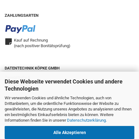
ZAHLUNGSARTEN
Kauf auf Rechnung
(nach positiver Bonitätsprüfung)
DATENTECHNIK KÖPKE GMBH
Zweigstraße 9
Diese Webseite verwendet Cookies und andere
42657 Solingen
Technologien
Wir verwenden Cookies und ähnliche Technologien, auch von
Drittanbietern, um die ordentliche Funktionsweise der Website zu
Telefon: 0212.22321-0
gewährleisten, die Nutzung unseres Angebotes zu analysieren und Ihnen
Fax: 0212.22321-25
ein bestmögliches Einkaufserlebnis bieten zu können. Weitere
Informationen finden Sie in unserer
Datenschutzerklärung
.
info@koepke.de
Alle Akzeptieren